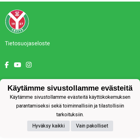
Tietosuojaseloste
Käytämme sivustollamme evästeitä
Powered by
Käytämme sivustollamme evästeitä käyttökokemuksen
parantamiseksi sekä toiminnallisiin ja tilastollisiin
tarkoituksiin.
Hyväksy kaikki
Vain pakolliset