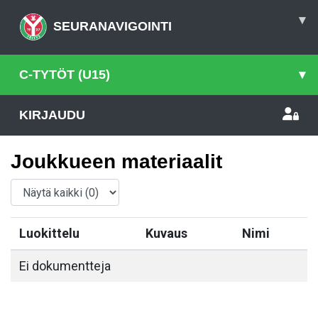
▾
SEURANAVIGOINTI
C-TYTÖT (U15)
▾
KIRJAUDU
Joukkueen materiaalit
Luokittelu
Kuvaus
Nimi
Ei dokumentteja