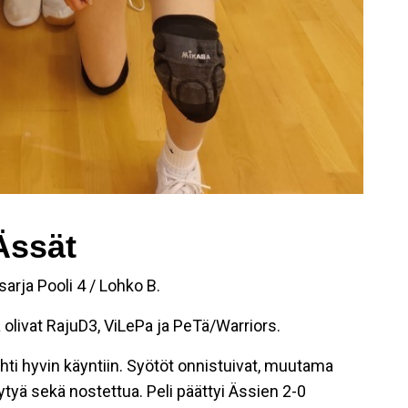
Ässät
arja Pooli 4 / Lohko B.
 olivat RajuD3, ViLePa ja PeTä/Warriors.
ähti hyvin käyntiin. Syötöt onnistuivat, muutama
öytyä sekä nostettua. Peli päättyi Ässien 2-0