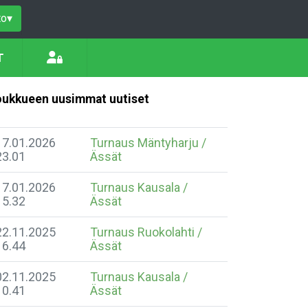
to
▾
T
ukkueen uusimmat uutiset
17.01.2026
Turnaus Mäntyharju /
23.01
Ässät
17.01.2026
Turnaus Kausala /
15.32
Ässät
22.11.2025
Turnaus Ruokolahti /
16.44
Ässät
02.11.2025
Turnaus Kausala /
10.41
Ässät