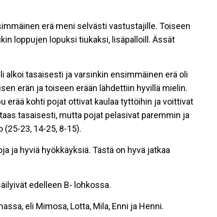
simmäinen erä meni selvästi vastustajille. Toiseen
kin loppujen lopuksi tiukaksi, lisäpalloill. Ässät
li alkoi tasaisesti ja varsinkin ensimmäinen erä oli
en erän ja toiseen erään lähdettiin hyvillä mielin.
 erää kohti pojat ottivat kaulaa tyttöihin ja voittivat
taas tasaisesti, mutta pojat pelasivat paremmin ja
io (25-23, 14-25, 8-15).
loja ja hyviä hyökkäyksiä. Tästä on hyvä jatkaa
äilyivät edelleen B- lohkossa.
assa, eli Mimosa, Lotta, Mila, Enni ja Henni.