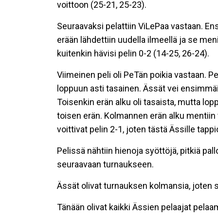
voittoon (25-21, 25-23).
Seuraavaksi pelattiin ViLePaa vastaan. En
erään lähdettiin uudella ilmeellä ja se meni
kuitenkin hävisi pelin 0-2 (14-25, 26-24).
Viimeinen peli oli PeTän poikia vastaan. Pe
loppuun asti tasainen. Ässät vei ensimmäis
Toisenkin erän alku oli tasaista, mutta loppu
toisen erän. Kolmannen erän alku mentiin 
voittivat pelin 2-1, joten tästä Ässille tapp
Pelissä nähtiin hienoja syöttöjä, pitkiä pal
seuraavaan turnaukseen.
Ässät olivat turnauksen kolmansia, joten s
Tänään olivat kaikki Ässien pelaajat pelaam