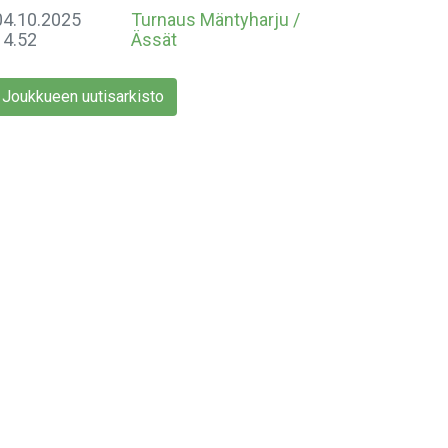
04.10.2025
Turnaus Mäntyharju /
14.52
Ässät
Joukkueen uutisarkisto