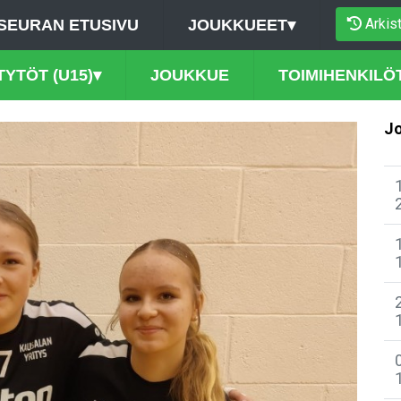
Arkis
SEURAN ETUSIVU
JOUKKUEET
▾
TYTÖT (U15)
▾
JOUKKUE
TOIMIHENKILÖ
Jo