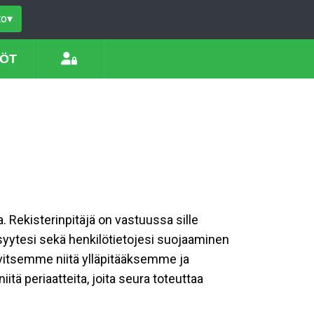
to
▾
LÖT
a. Rekisterinpitäjä on vastuussa sille
isyytesi sekä henkilötietojesi suojaaminen
rvitsemme niitä ylläpitääksemme ja
tä periaatteita, joita seura toteuttaa