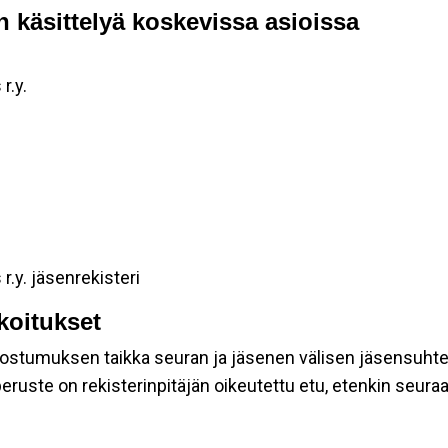
n käsittelyä koskevissa asioissa
r.y.
r.y. jäsenrekisteri
rkoitukset
suostumuksen taikka seuran ja jäsenen välisen jäsensuht
eruste on rekisterinpitäjän oikeutettu etu, etenkin seuraav