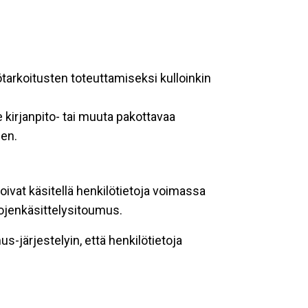
ötarkoitusten toteuttamiseksi kulloinkin
 kirjanpito- tai muuta pakottavaa
een.
oivat käsitellä henkilötietoja voimassa
tojenkäsittelysitoumus.
-järjestelyin, että henkilötietoja