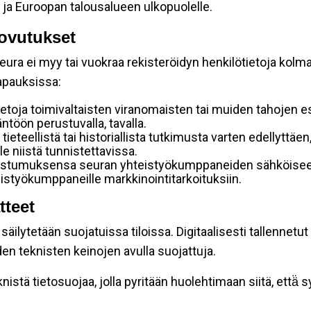
 ja Euroopan talousalueen ulkopuolelle.
ovutukset
ura ei myy tai vuokraa rekisteröidyn henkilötietoja kolman
tapauksissa:
etoja toimivaltaisten viranomaisten tai muiden tahojen e
töön perustuvalla, tavalla.
 tieteellistä tai historiallista tutkimusta varten edellyttäe
e niistä tunnistettavissa.
uostumuksensa seuran yhteistyökumppaneiden sähköiseen 
hteistyökumppaneille markkinointitarkoituksiin.
tteet
äilytetään suojatuissa tiloissa. Digitaalisesti tallennetut 
en teknisten keinojen avulla suojattuja.
stä tietosuojaa, jolla pyritään huolehtimaan siitä, että̈