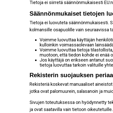
Tietoja ei siirretä säännönmukaisesti EU:n
Säännönmukaiset tietojen lu
Tietoja ei luovuteta säännönmukaisesti. Se
kolmansille osapuolille vain seuraavissa 
Voimme luovuttaa käyttäjän henkilöti
kulloinkin voimassaolevaan lainsäädän
Voimme luovuttaa tietoja tilastollista,
muotoon, että tiedon kohde ei enää ol
Jos käyttäjä on erikseen antanut s
tietoja luovuttaa tarkoin valituille y
Rekisterin suojauksen periaa
Rekisteriä koskevat manuaaliset aineistot s
jotka ovat palomuurein, salasanoin ja muid
Sivujen toteutuksessa on hyödynnetty tekni
ja ovat saatavilla vain tietoon oikeutetuille.