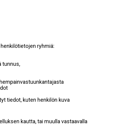
 henkilötietojen ryhmiä:
ä tunnus,
 vanhempainvastuunkantajasta
edot
yt tiedot, kuten henkilön kuva
lluksen kautta, tai muulla vastaavalla