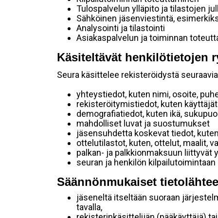
Tulospalvelun ylläpito ja tilastojen ju
Sähköinen jäsenviestintä, esimerkik
Analysointi ja tilastointi
Asiakaspalvelun ja toiminnan toteut
Käsiteltävät henkilötietojen r
Seura käsittelee rekisteröidystä seuraavia 
yhteystiedot, kuten nimi, osoite, puh
rekisteröitymistiedot, kuten käyttäj
demografiatiedot, kuten ikä, sukupuoli 
mahdolliset luvat ja suostumukset
jäsensuhdetta koskevat tiedot, kuten
ottelutilastot, kuten, ottelut, maalit,
palkan- ja palkkionmaksuun liittyvät 
seuran ja henkilön kilpailutoimintaan
Säännönmukaiset tietolähtee
jäseneltä itseltään suoraan järjestel
tavalla,
rekisterinkäsittelijän (pääkäyttäjä) ta