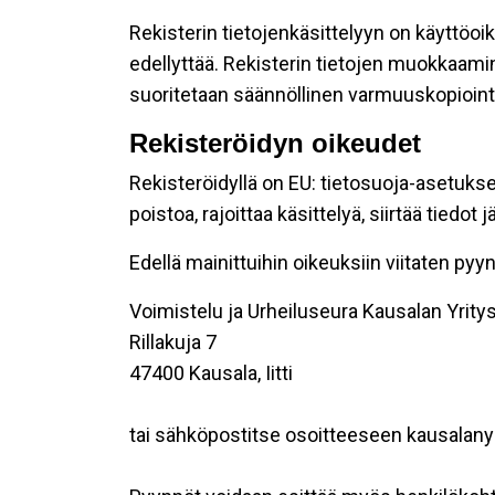
Rekisterin tietojenkäsittelyyn on käyttöoik
edellyttää. Rekisterin tietojen muokkaami
suoritetaan säännöllinen varmuuskopiointi
Rekisteröidyn oikeudet
Rekisteröidyllä on EU: tietosuoja-asetukse
poistoa, rajoittaa käsittelyä, siirtää tiedo
Edellä mainittuihin oikeuksiin viitaten pyynn
Voimistelu ja Urheiluseura Kausalan Yritys 
Rillakuja 7
47400 Kausala, Iitti
tai sähköpostitse osoitteeseen kausalan