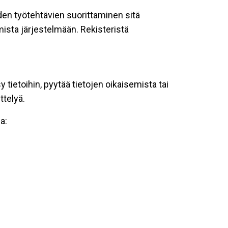
oiden työtehtävien suorittaminen sitä
ista järjestelmään. Rekisteristä
tietoihin, pyytää tietojen oikaisemista tai
ttelyä.
a: