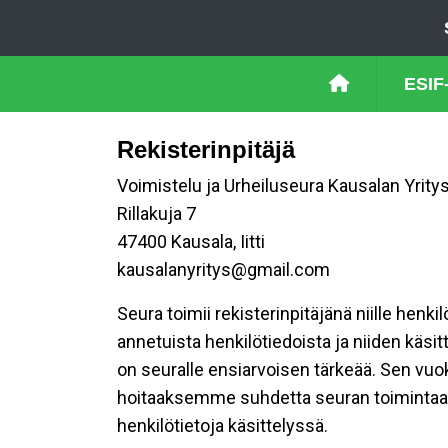
ESIF
Rekisterinpitäjä
Voimistelu ja Urheiluseura Kausalan Yritys
Rillakuja 7
47400 Kausala, Iitti
kausalanyritys@gmail.com
Seura toimii rekisterinpitäjänä niille henk
annetuista henkilötiedoista ja niiden käsi
on seuralle ensiarvoisen tärkeää. Sen vuo
hoitaaksemme suhdetta seuran toimintaan os
henkilötietoja käsittelyssä.