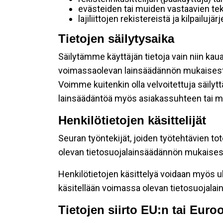
evästeiden tai muiden vastaavien tek
lajiliittojen rekistereistä ja kilpailujä
Tietojen säilytysaika
Säilytämme käyttäjän tietoja vain niin kau
voimassaolevan lainsäädännön mukaisest
Voimme kuitenkin olla velvoitettuja säily
lainsäädäntöä myös asiakassuhteen tai mu
Henkilötietojen käsittelijät
Seuran työntekijät, joiden työtehtävien to
olevan tietosuojalainsäädännön mukaisesti
Henkilötietojen käsittelyä voidaan myös ul
käsitellään voimassa olevan tietosuojala
Tietojen siirto EU:n tai Eur