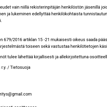
eudet vain niillä rekisterinpitäjän henkilöstön jäsenillä j
nen ja lukeminen edellyttää henkilökohtaista tunnistautum
.
n 679/2016 artiklan 15 -21 mukaisesti oikeus saada pääsy 
t järjestelmästä toiseen sekä vastustaa henkilötietojen käsi
öt tulee lähettää kirjallisesti ja allekirjoitettuna osoitteell
r.y. / Tietosuoja
yritys@gmail.com