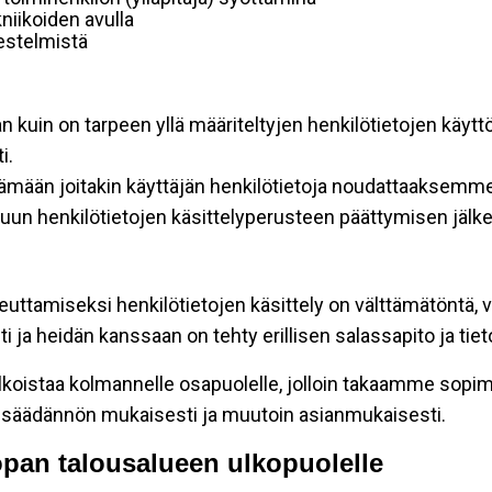
niikoiden avulla
rjestelmistä
an kuin on tarpeen yllä määriteltyjen henkilötietojen käytt
i.
ttämään joitakin käyttäjän henkilötietoja noudattaaksemme
un henkilötietojen käsittelyperusteen päättymisen jälk
teuttamiseksi henkilötietojen käsittely on välttämätöntä, v
 ja heidän kanssaan on tehty erillisen salassapito ja tie
koistaa kolmannelle osapuolelle, jolloin takaamme sopimus
insäädännön mukaisesti ja muutoin asianmukaisesti.
oopan talousalueen ulkopuolelle