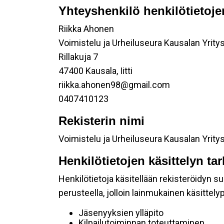
Yhteyshenkilö henkilötietoje
Riikka Ahonen
Voimistelu ja Urheiluseura Kausalan Yritys 
Rillakuja 7
47400 Kausala, Iitti
riikka.ahonen98@gmail.com
0407410123
Rekisterin nimi
Voimistelu ja Urheiluseura Kausalan Yritys 
Henkilötietojen käsittelyn ta
Henkilötietoja käsitellään rekisteröidyn 
perusteella, jolloin lainmukainen käsittelyp
Jäsenyyksien ylläpito
Kilpailutoiminnan toteuttaminen