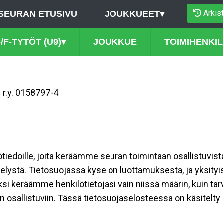
Arkis
SEURAN ETUSIVU
JOUKKUEET
▾
-/F-TYTÖT (U9)
▾
JOUKKUE
TOIMIHENKI
 r.y. 0158797-4
ilötiedoille, joita keräämme seuran toimintaan osallistuvist
ttelystä. Tietosuojassa kyse on luottamuksesta, ja yksity
ksi keräämme henkilötietojasi vain niissä määrin, kuin ta
allistuviin. Tässä tietosuojaselosteessa on käsitelty nii