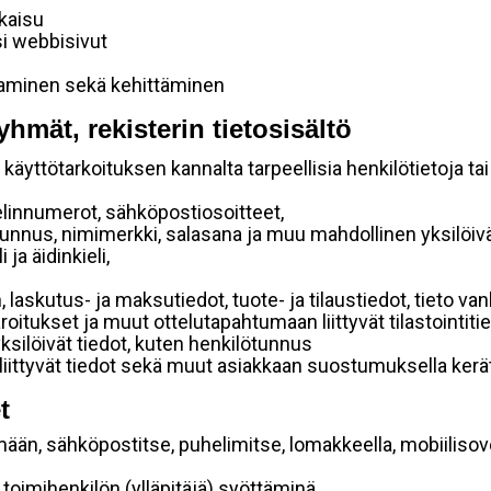
lkaisu
si webbisivut
taminen sekä kehittäminen
yhmät, rekisterin tietosisältö
käyttötarkoituksen kannalta tarpeellisia henkilötietoja tai
elinnumerot, sähköpostiosoitteet,
ätunnus, nimimerkki, salasana ja muu mahdollinen yksilöiv
ja äidinkieli,
, laskutus- ja maksutiedot, tuote- ja tilaustiedot, tieto
 varoitukset ja muut ottelutapahtumaan liittyvät tilastointiti
yksilöivät tiedot, kuten henkilötunnus
 liittyvät tiedot sekä muut asiakkaan suostumuksella kerät
t
mään, sähköpostitse, puhelimitse, lomakkeella, mobiilisove
i toimihenkilön (ylläpitäjä) syöttäminä