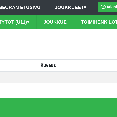
Arkis
SEURAN ETUSIVU
JOUKKUEET
▾
TYTÖT (U11)
▾
JOUKKUE
TOIMIHENKILÖ
Kuvaus