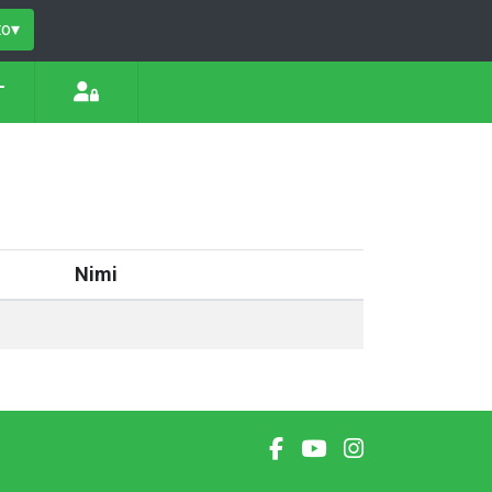
to
▾
T
Nimi