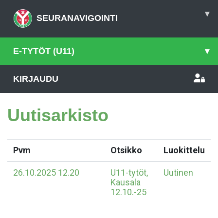
▾
SEURANAVIGOINTI
E-TYTÖT (U11)
▾
KIRJAUDU
Uutisarkisto
Pvm
Otsikko
Luokittelu
26.10.2025 12.20
U11-tytöt,
Uutinen
Kausala
12.10.-25