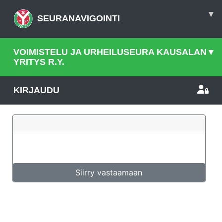
▾
SEURANAVIGOINTI
VOIMISTELU JA URHEILUSEURA KAUSALAN
▾
YRITYS R.Y.
KIRJAUDU