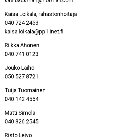
kati.backman@hotmail.com
Kaisa Loikala, rahastonhoitaja
040 724 2453
kaisa.loikala@pp1.inet.fi
Riikka Ahonen
040 741 0123
Jouko Laiho
050 527 8721
Tuija Tuomainen
040 142 4554
Matti Simola
040 826 2545
Risto Leivo