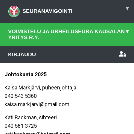
▾
SEURANAVIGOINTI
VOIMISTELU JA URHEILUSEURA KAUSALAN
▾
YRITYS R.Y.
KIRJAUDU
Johtokunta 2025
Kaisa Märkjärvi, puheenjohtaja
040 543 5360
kaisa.markjarvi@gmail.com
Kati Backman, sihteeri
040 581 3725