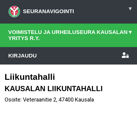
▾
SEURANAVIGOINTI
VOIMISTELU JA URHEILUSEURA KAUSALAN
▾
YRITYS R.Y.
KIRJAUDU
Liikuntahalli
KAUSALAN LIIKUNTAHALLI
Osoite: Veteraanitie 2, 47400 Kausala