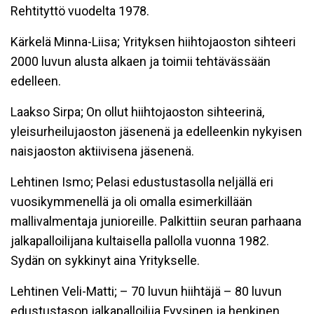
Rehtityttö vuodelta 1978.
Kärkelä Minna-Liisa; Yrityksen hiihtojaoston sihteeri
2000 luvun alusta alkaen ja toimii tehtävässään
edelleen.
Laakso Sirpa; On ollut hiihtojaoston sihteerinä,
yleisurheilujaoston jäsenenä ja edelleenkin nykyisen
naisjaoston aktiivisena jäsenenä.
Lehtinen Ismo; Pelasi edustustasolla neljällä eri
vuosikymmenellä ja oli omalla esimerkillään
mallivalmentaja junioreille. Palkittiin seuran parhaana
jalkapalloilijana kultaisella pallolla vuonna 1982.
Sydän on sykkinyt aina Yritykselle.
Lehtinen Veli-Matti; – 70 luvun hiihtäjä – 80 luvun
edustustason jalkapalloilija Fyysinen ja henkinen