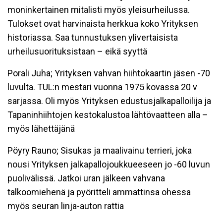
moninkertainen mitalisti myös yleisurheilussa.
Tulokset ovat harvinaista herkkua koko Yrityksen
historiassa. Saa tunnustuksen ylivertaisista
urheilusuorituksistaan – eikä syyttä
Porali Juha; Yrityksen vahvan hiihtokaartin jäsen -70
luvulta. TUL:n mestari vuonna 1975 kovassa 20 v
sarjassa. Oli myös Yrityksen edustusjalkapalloilija ja
Tapaninhiihtojen kestokalustoa lähtövaatteen alla –
myös lähettäjänä
Pöyry Rauno; Sisukas ja maalivainu terrieri, joka
nousi Yrityksen jalkapallojoukkueeseen jo -60 luvun
puolivälissä. Jatkoi uran jälkeen vahvana
talkoomiehenä ja pyöritteli ammattinsa ohessa
myös seuran linja-auton rattia