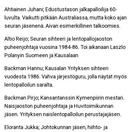
Ahtiainen Juhani; Edustustason jalkapalloilija 60-
luvulta. Vaikutti pitkään Australiassa, mutta koko ajan
seuran jäsenenä. Aivan esimerkillinen talkoomies.
Altio Reijo; Seuran sihteeri ja lentopallojaoston
puheenjohtaja vuosina 1984-86. Toi aikanaan Laszlo
Polanyin Suomeen ja Kausalaan
Backman Hannu; Kausalan Yrityksen sihteeri
vuodesta 1986. Vahva järjestöguru, jolla näytät myös
lentopalloilun saralta.
Backman Pirjo; Kansantanssin Kymenpiirin mestari.
Naisjaoston puheenjohtaja ja Huvitoimikunnan
jäsen. Yrityksen naislentopalloilun perustajajäsen.
Eloranta Jukka; Johtokunnan jäsen, hiihto- ja