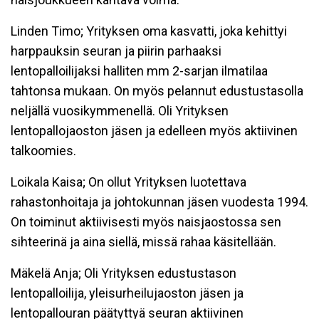
Linden Timo; Yrityksen oma kasvatti, joka kehittyi
harppauksin seuran ja piirin parhaaksi
lentopalloilijaksi halliten mm 2-sarjan ilmatilaa
tahtonsa mukaan. On myös pelannut edustustasolla
neljällä vuosikymmenellä. Oli Yrityksen
lentopallojaoston jäsen ja edelleen myös aktiivinen
talkoomies.
Loikala Kaisa; On ollut Yrityksen luotettava
rahastonhoitaja ja johtokunnan jäsen vuodesta 1994.
On toiminut aktiivisesti myös naisjaostossa sen
sihteerinä ja aina siellä, missä rahaa käsitellään.
Mäkelä Anja; Oli Yrityksen edustustason
lentopalloilija, yleisurheilujaoston jäsen ja
lentopallouran päätyttyä seuran aktiivinen