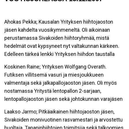
Ahokas Pekka; Kausalan Yrityksen hiihtojaoston
jäsen kahdelta vuosikymmeneltä. Oli aikoinaan
perustamassa Sivakoiden hiihtoryhmää, mistä
hedelmät ovat kypsyneet nyt valtakunnan kärkeen.
Edelleen tärkeä lenkki Yrityksen hiihdon taustalla
Koskinen Raine; Yrityksen Wolfgang Overath.
Futiksen villitsemä vasuri ja miesjoukkueen
valmentaja sekä jalkapallojaoston jäsen. Oli myös
nostamassa Yritystä lentopallon 2-sarjaan,
lentopallojaoston jäsen sekä johtokunnan varajäsen
Laakso Jarmo; Pitkäaikainen hiihtojaoston jäsen,
Sivakoiden monivuotinen rasvamestari ja arvostettu
huoltaja. Tapaninhiihtojen toimitsija sekä talkoomies