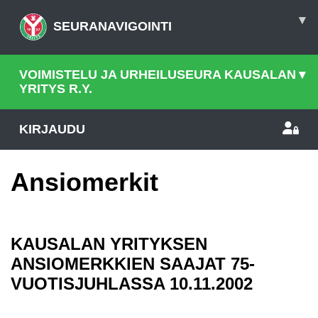
▾
SEURANAVIGOINTI
VOIMISTELU JA URHEILUSEURA KAUSALAN
▾
YRITYS R.Y.
KIRJAUDU
Ansiomerkit
KAUSALAN YRITYKSEN
ANSIOMERKKIEN SAAJAT 75-
VUOTISJUHLASSA 10.11.2002