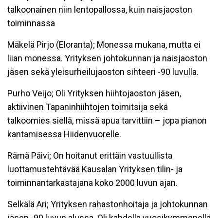
talkoonainen niin lentopallossa, kuin naisjaoston
toiminnassa
Mäkelä Pirjo (Eloranta); Monessa mukana, mutta ei
liian monessa. Yrityksen johtokunnan ja naisjaoston
jäsen sekä yleisurheilujaoston sihteeri -90 luvulla.
Purho Veijo; Oli Yrityksen hiihtojaoston jäsen,
aktiivinen Tapaninhiihtojen toimitsija sekä
talkoomies siellä, missä apua tarvittiin – jopa pianon
kantamisessa Hiidenvuorelle.
Rämä Päivi; On hoitanut erittäin vastuullista
luottamustehtävää Kausalan Yrityksen tilin- ja
toiminnantarkastajana koko 2000 luvun ajan.
Selkälä Ari; Yrityksen rahastonhoitaja ja johtokunnan
jäsen -90 luvun alussa. Oli kahdella vuosikymmenellä