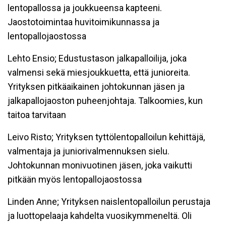
lentopallossa ja joukkueensa kapteeni.
Jaostotoimintaa huvitoimikunnassa ja
lentopallojaostossa
Lehto Ensio; Edustustason jalkapalloilija, joka
valmensi sekä miesjoukkuetta, että junioreita.
Yrityksen pitkäaikainen johtokunnan jäsen ja
jalkapallojaoston puheenjohtaja. Talkoomies, kun
taitoa tarvitaan
Leivo Risto; Yrityksen tyttölentopalloilun kehittäjä,
valmentaja ja juniorivalmennuksen sielu.
Johtokunnan monivuotinen jäsen, joka vaikutti
pitkään myös lentopallojaostossa
Linden Anne; Yrityksen naislentopalloilun perustaja
ja luottopelaaja kahdelta vuosikymmeneltä. Oli