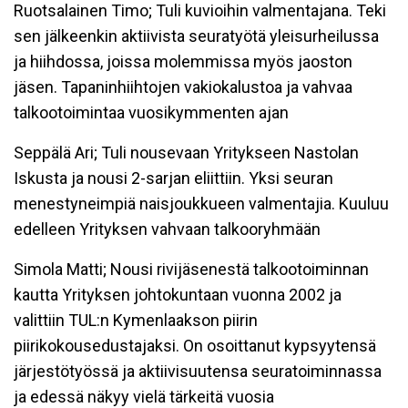
Ruotsalainen Timo; Tuli kuvioihin valmentajana. Teki
sen jälkeenkin aktiivista seuratyötä yleisurheilussa
ja hiihdossa, joissa molemmissa myös jaoston
jäsen. Tapaninhiihtojen vakiokalustoa ja vahvaa
talkootoimintaa vuosikymmenten ajan
Seppälä Ari; Tuli nousevaan Yritykseen Nastolan
Iskusta ja nousi 2-sarjan eliittiin. Yksi seuran
menestyneimpiä naisjoukkueen valmentajia. Kuuluu
edelleen Yrityksen vahvaan talkooryhmään
Simola Matti; Nousi rivijäsenestä talkootoiminnan
kautta Yrityksen johtokuntaan vuonna 2002 ja
valittiin TUL:n Kymenlaakson piirin
piirikokousedustajaksi. On osoittanut kypsyytensä
järjestötyössä ja aktiivisuutensa seuratoiminnassa
ja edessä näkyy vielä tärkeitä vuosia