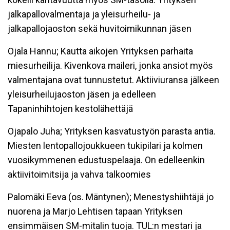
jalkapallovalmentaja ja yleisurheilu- ja
jalkapallojaoston sekä huvitoimikunnan jäsen
Ojala Hannu; Kautta aikojen Yrityksen parhaita
miesurheilija. Kivenkova maileri, jonka ansiot myös
valmentajana ovat tunnustetut. Aktiiviuransa jälkeen
yleisurheilujaoston jäsen ja edelleen
Tapaninhihtojen kestolähettäjä
Ojapalo Juha; Yrityksen kasvatustyön parasta antia.
Miesten lentopallojoukkueen tukipilari ja kolmen
vuosikymmenen edustuspelaaja. On edelleenkin
aktiivitoimitsija ja vahva talkoomies
Palomäki Eeva (os. Mäntynen); Menestyshiihtäjä jo
nuorena ja Marjo Lehtisen tapaan Yrityksen
ensimmäisen SM-mitalin tuoja. TUL:n mestari ja