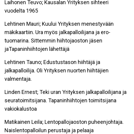
Laihonen Teuvo; Kausalan Yrityksen sihteeri
vuodelta 1965
Lehtinen Mauri; Kuului Yrityksen menestyvään
mäkikaartiin. Ura myös jalkapalloilijana ja ero-
tuomarina. Sittemmin hiihtojaoston jäsen
jaTapaninhiihtojen lähettäjä
Lehtinen Tauno; Edustustason hiihtäjä ja
jalkapalloilija. Oli Yrityksen nuorten hiihtäjien
valmentaja.
Linden Ernest; Teki uran Yrityksen jalkapalloilijana ja
seuratoimitsijana. Tapaninhiihtojen toimitsijana
vakiokalustoa
Matikainen Leila; Lentopallojaoston puheenjohtaja.
Naislentopalloilun perustaja ja pelaaja