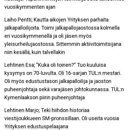
vuosikymmenten ajan
Laiho Pentti; Kautta aikojen Yrityksen parhaita
jalkapalloilijoita. Toimi jalkapallojaostossa kolmella
eri vuosikymmenellä ja oli jäsen myös
yleisurheilujaostossa. Sittemmin aktiivitoimitsijana
niin kesällä, kuin talvellakin
Lehtinen Esa; ”Kuka oli toinen?” Tuo kuuluisa
kysymys on 70-luvulta. Oli 16-sarjan TUL:n mestari.
Oli myös edustustason jalkapalloilija ja jaoston
puheenjohtaja sekä varajäsen johtokunnassa. TUL:n
Kymenlaakson piirin puheenjohtaja
Lehtinen Marjo; Teki hiihdon historiaa
viestijoukkueen SM-pronssillaan. Oli useita vuosia
Yrityksen edustuspelaajana