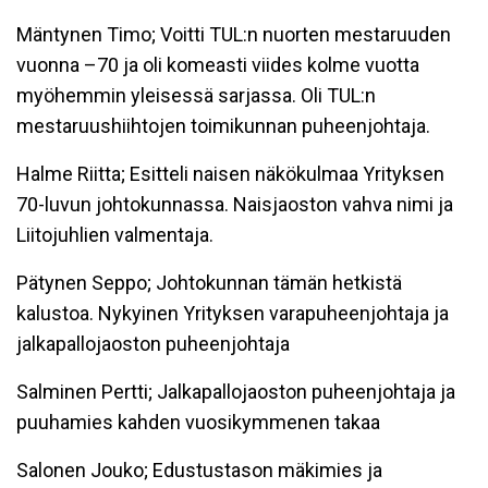
Mäntynen Timo; Voitti TUL:n nuorten mestaruuden
vuonna –70 ja oli komeasti viides kolme vuotta
myöhemmin yleisessä sarjassa. Oli TUL:n
mestaruushiihtojen toimikunnan puheenjohtaja.
Halme Riitta; Esitteli naisen näkökulmaa Yrityksen
70-luvun johtokunnassa. Naisjaoston vahva nimi ja
Liitojuhlien valmentaja.
Pätynen Seppo; Johtokunnan tämän hetkistä
kalustoa. Nykyinen Yrityksen varapuheenjohtaja ja
jalkapallojaoston puheenjohtaja
Salminen Pertti; Jalkapallojaoston puheenjohtaja ja
puuhamies kahden vuosikymmenen takaa
Salonen Jouko; Edustustason mäkimies ja