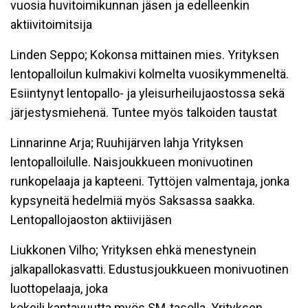
vuosia huvitoimikunnan jäsen ja edelleenkin
aktiivitoimitsija
Linden Seppo; Kokonsa mittainen mies. Yrityksen
lentopalloilun kulmakivi kolmelta vuosikymmeneltä.
Esiintynyt lentopallo- ja yleisurheilujaostossa sekä
järjestysmiehenä. Tuntee myös talkoiden taustat
Linnarinne Arja; Ruuhijärven lahja Yrityksen
lentopalloilulle. Naisjoukkueen monivuotinen
runkopelaaja ja kapteeni. Tyttöjen valmentaja, jonka
kypsyneitä hedelmiä myös Saksassa saakka.
Lentopallojaoston aktiivijäsen
Liukkonen Vilho; Yrityksen ehkä menestynein
jalkapallokasvatti. Edustusjoukkueen monivuotinen
luottopelaaja, joka
kokeili kantavuutta myös SM-tasolla. Yrityksen