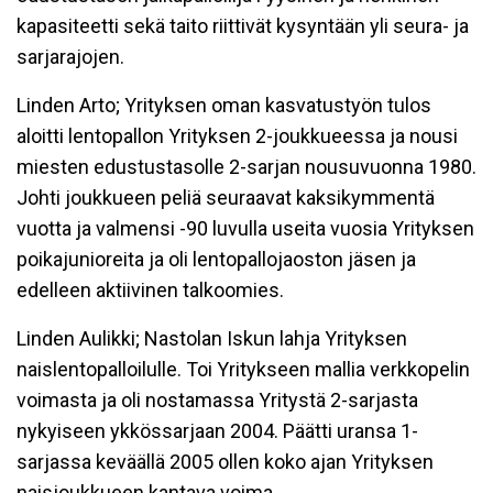
kapasiteetti sekä taito riittivät kysyntään yli seura- ja
sarjarajojen.
Linden Arto; Yrityksen oman kasvatustyön tulos
aloitti lentopallon Yrityksen 2-joukkueessa ja nousi
miesten edustustasolle 2-sarjan nousuvuonna 1980.
Johti joukkueen peliä seuraavat kaksikymmentä
vuotta ja valmensi -90 luvulla useita vuosia Yrityksen
poikajunioreita ja oli lentopallojaoston jäsen ja
edelleen aktiivinen talkoomies.
Linden Aulikki; Nastolan Iskun lahja Yrityksen
naislentopalloilulle. Toi Yritykseen mallia verkkopelin
voimasta ja oli nostamassa Yritystä 2-sarjasta
nykyiseen ykkössarjaan 2004. Päätti uransa 1-
sarjassa keväällä 2005 ollen koko ajan Yrityksen
naisjoukkueen kantava voima.