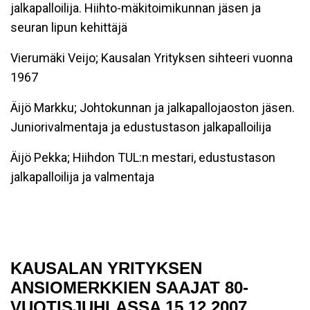
jalkapalloilija. Hiihto-mäkitoimikunnan jäsen ja
seuran lipun kehittäjä
Vierumäki Veijo; Kausalan Yrityksen sihteeri vuonna
1967
Äijö Markku; Johtokunnan ja jalkapallojaoston jäsen.
Juniorivalmentaja ja edustustason jalkapalloilija
Äijö Pekka; Hiihdon TUL:n mestari, edustustason
jalkapalloilija ja valmentaja
KAUSALAN YRITYKSEN
ANSIOMERKKIEN SAAJAT 80-
VUOTISJUHLASSA 15.12.2007