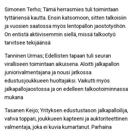
Simonen Terho; Tämä herrasmies tuli toimintaan
tyttäriensä kautta. Ensin katsomoon, sitten talkoisiin
ja vuosien saatossa myös lentopallon jaostotyöhön.
On entistä aktiivisemmin siellä, missä talkootyö
tarvitsee tekijäänsä
Tanninen Urmas; Edellisten tapaan tuli seuran
viralliseen toimintaan aikuisena. Aloitti jalkapallon
juniorivalmentajana ja nousi jatkossa
edustusjoukkueen huoltajaksi. Vaikutti myös
jalkapallojaostossa ja on edelleen talkootoiminnassa
mukana
Tasanen Keijo; Yrityksen edustustason jalkapalloilija,
vahva toppari, joukkueen kapteeni ja auktoriteettinen
valmentaja, joka ei kuvia kumartanut. Parhaina