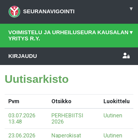
▾
SEURANAVIGOINTI
VOIMISTELU JA URHEILUSEURA KAUSALAN
▾
YRITYS R.Y.
KIRJAUDU
Uutisarkisto
Pvm
Otsikko
Luokittelu
03.07.2026
PERHEBIITSI
Uutinen
13.48
2026
23.06.2026
Naperokisat
Uutinen