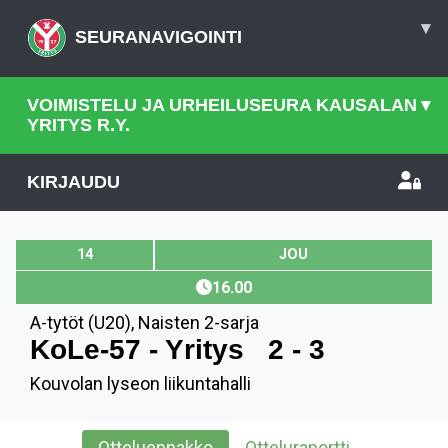
▾
SEURANAVIGOINTI
VOIMISTELU JA URHEILUSEURA KAUSALAN
▾
YRITYS R.Y.
KIRJAUDU
14
JOU
16.00
A-tytöt (U20)
,
Naisten 2-sarja
KoLe-57 - Yritys
2 - 3
Kouvolan lyseon liikuntahalli
Otteluennakko
Otteluraportti